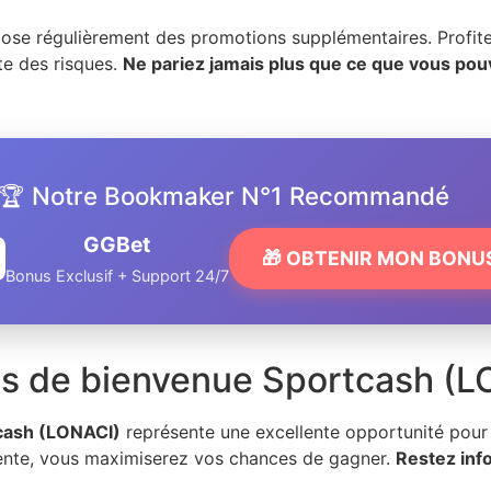
se régulièrement des promotions supplémentaires. Profit
te des risques.
Ne pariez jamais plus que ce que vous po
🏆 Notre Bookmaker N°1 Recommandé
GGBet
🎁 OBTENIR MON BONU
Bonus Exclusif + Support 24/7
us de bienvenue Sportcash (
cash (LONACI)
représente une excellente opportunité pour 
dente, vous maximiserez vos chances de gagner.
Restez inf