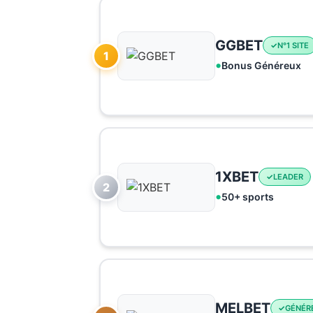
GGBET
N°1 SITE
1
Bonus Généreux
1XBET
LEADER
2
50+ sports
MELBET
GÉNÉR