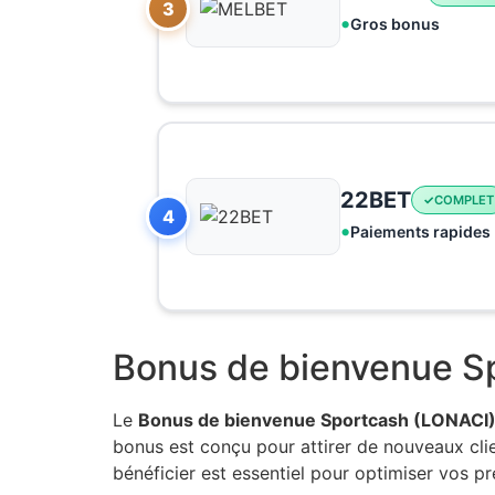
3
Gros bonus
22BET
COMPLET
4
Paiements rapides
Bonus de bienvenue Sp
Le
Bonus de bienvenue Sportcash (LONACI
bonus est conçu pour attirer de nouveaux cli
bénéficier est essentiel pour optimiser vos pr