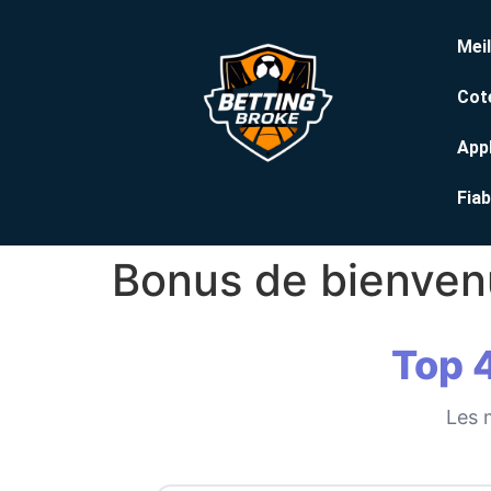
Meil
Cot
App
Fiab
Bonus de bienven
Top 4
Les 