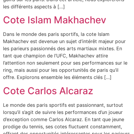
les différents aspects à […]
Cote Islam Makhachev
Dans le monde des paris sportifs, la cote Islam
Makhachev est devenue un sujet d’intérêt majeur pour
les parieurs passionnés des arts martiaux mixtes. En
tant que champion de l’UFC, Makhachev attire
l’attention non seulement pour ses performances sur le
ring, mais aussi pour les opportunités de paris qu’il
offre. Explorons ensemble les éléments clés […]
Cote Carlos Alcaraz
Le monde des paris sportifs est passionnant, surtout
lorsqu’il s’agit de suivre les performances d’un joueur
d’exception comme Carlos Alcaraz. En tant que jeune
prodige du tennis, ses cotes fluctuent constamment,
offrant des opportunités intéressantes pour les parieurs.