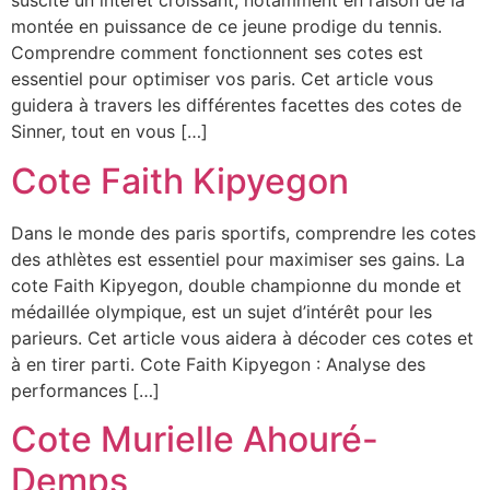
suscite un intérêt croissant, notamment en raison de la
montée en puissance de ce jeune prodige du tennis.
Comprendre comment fonctionnent ses cotes est
essentiel pour optimiser vos paris. Cet article vous
guidera à travers les différentes facettes des cotes de
Sinner, tout en vous […]
Cote Faith Kipyegon
Dans le monde des paris sportifs, comprendre les cotes
des athlètes est essentiel pour maximiser ses gains. La
cote Faith Kipyegon, double championne du monde et
médaillée olympique, est un sujet d’intérêt pour les
parieurs. Cet article vous aidera à décoder ces cotes et
à en tirer parti. Cote Faith Kipyegon : Analyse des
performances […]
Cote Murielle Ahouré-
Demps