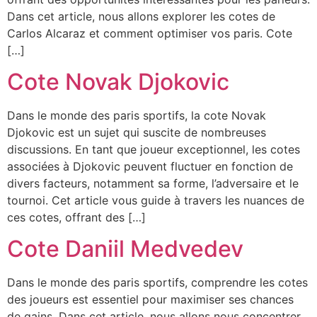
Dans cet article, nous allons explorer les cotes de
Carlos Alcaraz et comment optimiser vos paris. Cote
[…]
Cote Novak Djokovic
Dans le monde des paris sportifs, la cote Novak
Djokovic est un sujet qui suscite de nombreuses
discussions. En tant que joueur exceptionnel, les cotes
associées à Djokovic peuvent fluctuer en fonction de
divers facteurs, notamment sa forme, l’adversaire et le
tournoi. Cet article vous guide à travers les nuances de
ces cotes, offrant des […]
Cote Daniil Medvedev
Dans le monde des paris sportifs, comprendre les cotes
des joueurs est essentiel pour maximiser ses chances
de gains. Dans cet article, nous allons nous concentrer