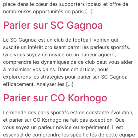
place dans le cœur des supporters locaux et offre de
nombreuses opportunités de paris […]
Parier sur SC Gagnoa
Le SC Gagnoa est un club de football ivoirien qui
suscite un intérêt croissant parmi les parieurs sportifs.
Que vous soyez un novice ou un parieur aguerri,
comprendre les dynamiques de ce club peut vous aider
à maximiser vos gains. Dans cet article, nous
explorerons les stratégies pour parier sur SC Gagnoa
efficacement. Analyser les […]
Parier sur CO Korhogo
Le monde des paris sportifs est en constante évolution,
et parier sur CO Korhogo ne fait pas exception. Que
vous soyez un parieur novice ou expérimenté, il est
essentiel de comprendre les spécificités de cette équipe