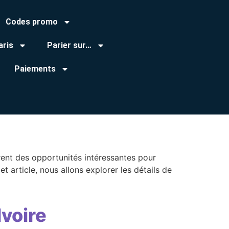
Codes promo
aris
Parier sur…
Paiements
rent des opportunités intéressantes pour
t article, nous allons explorer les détails de
Ivoire