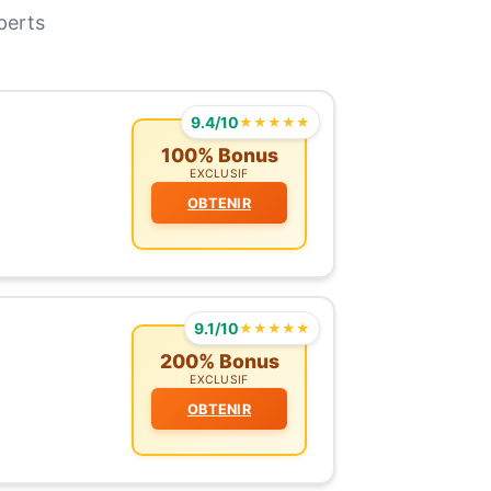
perts
9.4/10
★★★★★
100% Bonus
EXCLUSIF
OBTENIR
9.1/10
★★★★★
200% Bonus
EXCLUSIF
OBTENIR