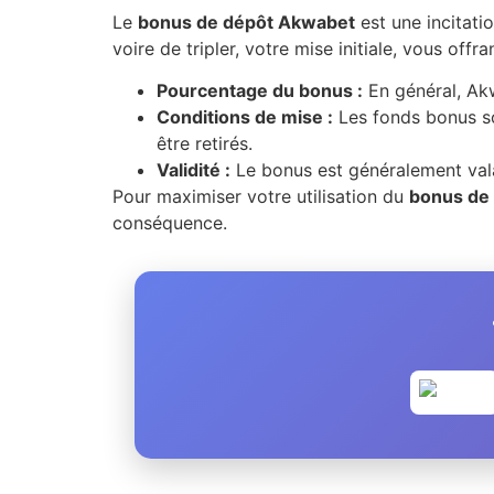
Le
bonus de dépôt Akwabet
est une incitati
voire de tripler, votre mise initiale, vous offr
Pourcentage du bonus :
En général, Ak
Conditions de mise :
Les fonds bonus so
être retirés.
Validité :
Le bonus est généralement vala
Pour maximiser votre utilisation du
bonus de
conséquence.