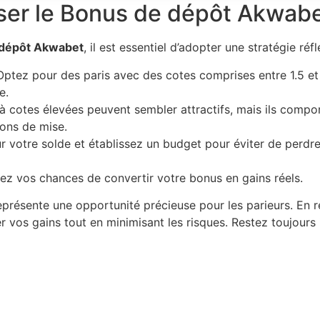
iser le Bonus de dépôt Akwab
 dépôt Akwabet
, il est essentiel d’adopter une stratégie réf
ptez pour des paris avec des cotes comprises entre 1.5 e
e.
à cotes élevées peuvent sembler attractifs, mais ils compor
ions de mise.
r votre solde et établissez un budget pour éviter de perd
ez vos chances de convertir votre bonus en gains réels.
présente une opportunité précieuse pour les parieurs. En r
 vos gains tout en minimisant les risques. Restez toujours