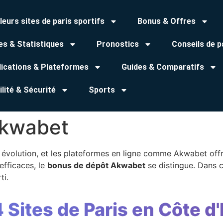
leurs sites de paris sportifs
Bonus & Offres
es & Statistiques
Pronostics
Conseils de p
lications & Plateformes
Guides & Comparatifs
ilité & Sécurité
Sports
Akwabet
 évolution, et les plateformes en ligne comme Akwabet off
efficaces, le
bonus de dépôt Akwabet
se distingue. Dans ce
ti.
 Sites de Paris en Côte d'