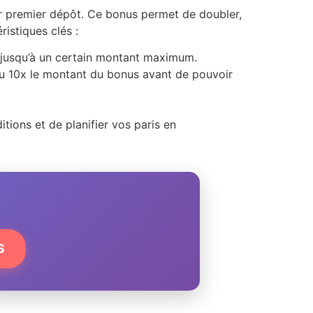
eur premier dépôt. Ce bonus permet de doubler,
ristiques clés :
jusqu’à un certain montant maximum.
ou 10x le montant du bonus avant de pouvoir
itions et de planifier vos paris en
S