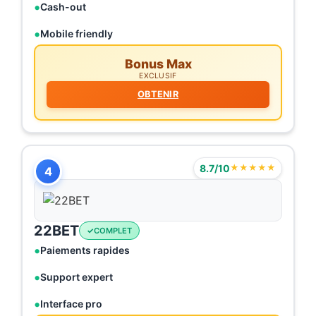
Cash-out
Mobile friendly
Bonus Max
EXCLUSIF
OBTENIR
8.7/10
★★★★★
4
22BET
COMPLET
Paiements rapides
Support expert
Interface pro