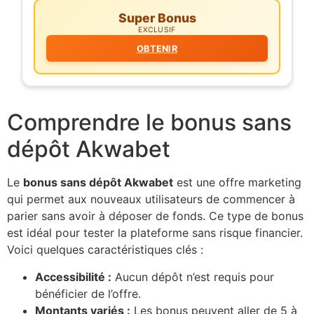
Super Bonus
EXCLUSIF
OBTENIR
Comprendre le bonus sans
dépôt Akwabet
Le
bonus sans dépôt Akwabet
est une offre marketing
qui permet aux nouveaux utilisateurs de commencer à
parier sans avoir à déposer de fonds. Ce type de bonus
est idéal pour tester la plateforme sans risque financier.
Voici quelques caractéristiques clés :
Accessibilité :
Aucun dépôt n’est requis pour
bénéficier de l’offre.
Montants variés :
Les bonus peuvent aller de 5 à