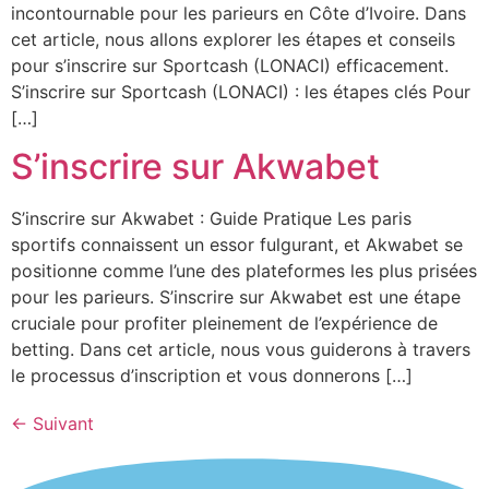
incontournable pour les parieurs en Côte d’Ivoire. Dans
cet article, nous allons explorer les étapes et conseils
pour s’inscrire sur Sportcash (LONACI) efficacement.
S’inscrire sur Sportcash (LONACI) : les étapes clés Pour
[…]
S’inscrire sur Akwabet
S’inscrire sur Akwabet : Guide Pratique Les paris
sportifs connaissent un essor fulgurant, et Akwabet se
positionne comme l’une des plateformes les plus prisées
pour les parieurs. S’inscrire sur Akwabet est une étape
cruciale pour profiter pleinement de l’expérience de
betting. Dans cet article, nous vous guiderons à travers
le processus d’inscription et vous donnerons […]
←
Suivant