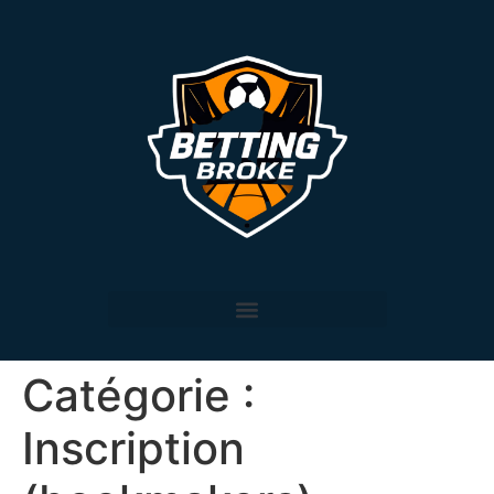
Catégorie :
Inscription