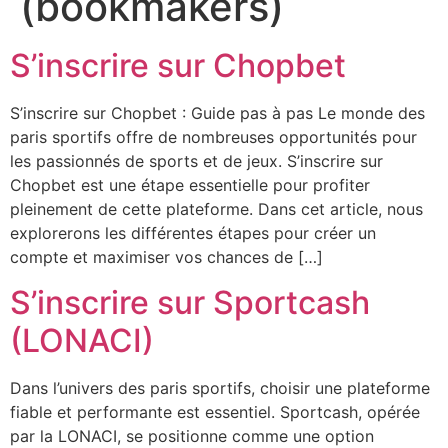
(bookmakers)
S’inscrire sur Chopbet
S’inscrire sur Chopbet : Guide pas à pas Le monde des
paris sportifs offre de nombreuses opportunités pour
les passionnés de sports et de jeux. S’inscrire sur
Chopbet est une étape essentielle pour profiter
pleinement de cette plateforme. Dans cet article, nous
explorerons les différentes étapes pour créer un
compte et maximiser vos chances de […]
S’inscrire sur Sportcash
(LONACI)
Dans l’univers des paris sportifs, choisir une plateforme
fiable et performante est essentiel. Sportcash, opérée
par la LONACI, se positionne comme une option