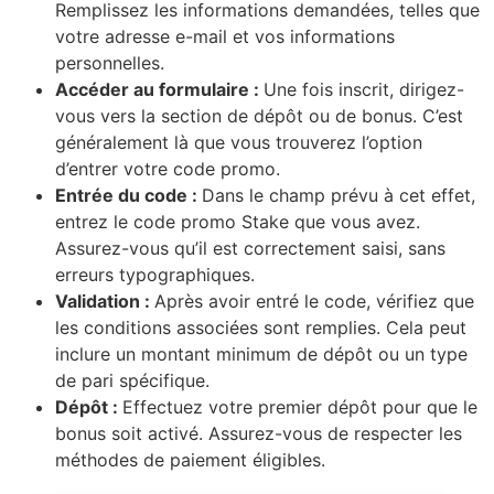
Remplissez les informations demandées, telles que
votre adresse e-mail et vos informations
personnelles.
Accéder au formulaire :
Une fois inscrit, dirigez-
vous vers la section de dépôt ou de bonus. C’est
généralement là que vous trouverez l’option
d’entrer votre code promo.
Entrée du code :
Dans le champ prévu à cet effet,
entrez le code promo Stake que vous avez.
Assurez-vous qu’il est correctement saisi, sans
erreurs typographiques.
Validation :
Après avoir entré le code, vérifiez que
les conditions associées sont remplies. Cela peut
inclure un montant minimum de dépôt ou un type
de pari spécifique.
Dépôt :
Effectuez votre premier dépôt pour que le
bonus soit activé. Assurez-vous de respecter les
méthodes de paiement éligibles.