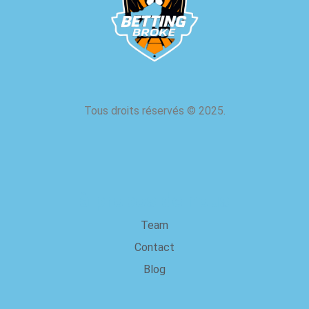
Tous droits réservés
©
2025.
à propos de nous
Team
Contact
Blog