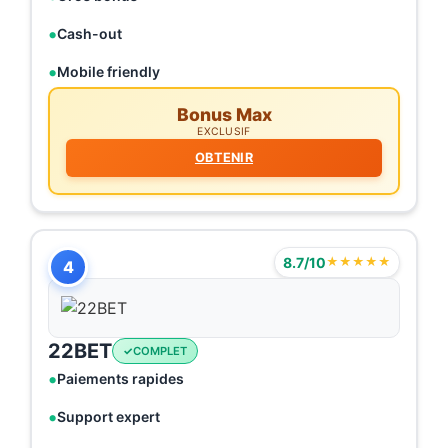
Cash-out
Mobile friendly
Bonus Max
EXCLUSIF
OBTENIR
8.7/10
★★★★★
4
22BET
COMPLET
Paiements rapides
Support expert