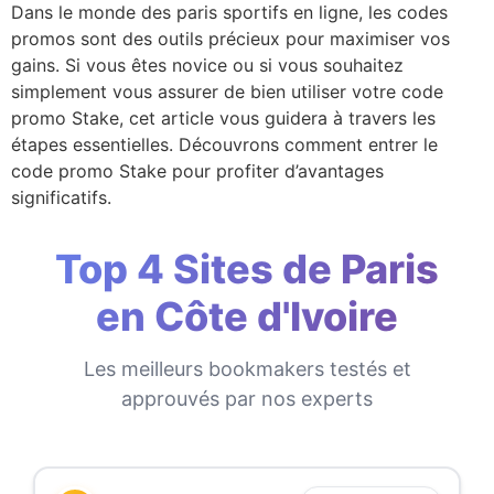
Dans le monde des paris sportifs en ligne, les codes
promos sont des outils précieux pour maximiser vos
gains. Si vous êtes novice ou si vous souhaitez
simplement vous assurer de bien utiliser votre code
promo Stake, cet article vous guidera à travers les
étapes essentielles. Découvrons comment entrer le
code promo Stake pour profiter d’avantages
significatifs.
Top 4 Sites de Paris
en Côte d'Ivoire
Les meilleurs bookmakers testés et
approuvés par nos experts