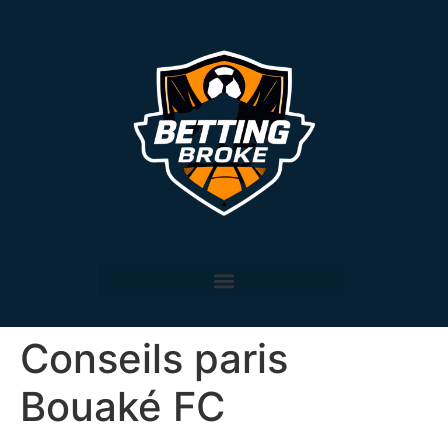
Conseils paris
Bouaké FC