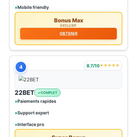
Mobile friendly
Bonus Max
EXCLUSIF
OBTENIR
8.7/10
★★★★★
4
22BET
COMPLET
Paiements rapides
Support expert
Interface pro