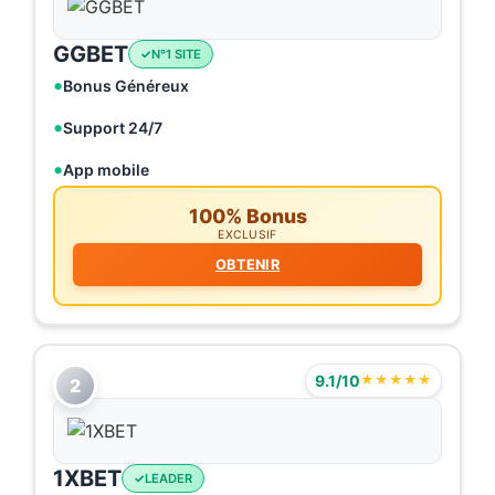
GGBET
N°1 SITE
Bonus Généreux
Support 24/7
App mobile
100% Bonus
EXCLUSIF
OBTENIR
9.1/10
★★★★★
2
1XBET
LEADER