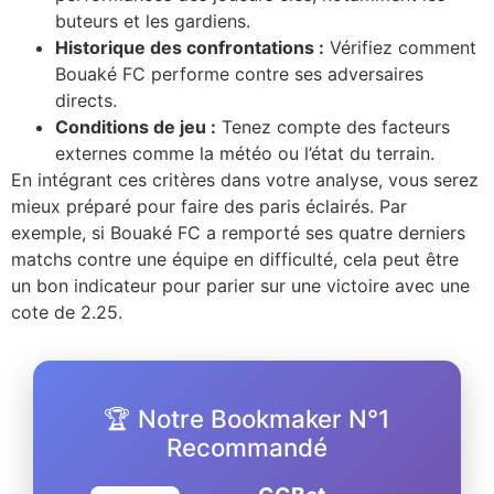
buteurs et les gardiens.
Historique des confrontations :
Vérifiez comment
Bouaké FC performe contre ses adversaires
directs.
Conditions de jeu :
Tenez compte des facteurs
externes comme la météo ou l’état du terrain.
En intégrant ces critères dans votre analyse, vous serez
mieux préparé pour faire des paris éclairés. Par
exemple, si Bouaké FC a remporté ses quatre derniers
matchs contre une équipe en difficulté, cela peut être
un bon indicateur pour parier sur une victoire avec une
cote de 2.25.
🏆 Notre Bookmaker N°1
Recommandé