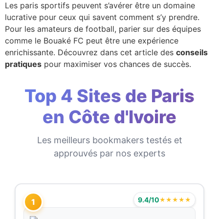
Les paris sportifs peuvent s’avérer être un domaine
lucrative pour ceux qui savent comment s’y prendre.
Pour les amateurs de football, parier sur des équipes
comme le Bouaké FC peut être une expérience
enrichissante. Découvrez dans cet article des
conseils
pratiques
pour maximiser vos chances de succès.
Top 4 Sites de Paris
en Côte d'Ivoire
Les meilleurs bookmakers testés et
approuvés par nos experts
9.4/10
★★★★★
1