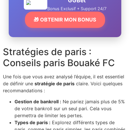
GGBet
Bonus Exclusif + Support 24/7
🎁 OBTENIR MON BONUS
Stratégies de paris :
Conseils paris Bouaké FC
Une fois que vous avez analysé l’équipe, il est essentiel
de définir une
stratégie de paris
claire. Voici quelques
recommandations :
Gestion de bankroll :
Ne pariez jamais plus de 5%
de votre bankroll sur un seul pari. Cela vous
permettra de limiter les pertes.
Types de paris :
Explorez différents types de
paris, comme les paris simples, les paris combinés