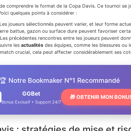
 de comprendre le format de la Copa Davis. Ce tournoi se jo
oici quelques points à considérer :
Les joueurs sélectionnés peuvent varier, et leur forme actuel
erre battue, gazon ou surface dure peuvent favoriser certai
 Les précédentes rencontres entre les joueurs peuvent donn
suivre les
actualités
des équipes, comme les blessures ou l
match crucial, cela peut affecter considérablement ses cot
🏆 Notre Bookmaker N°1 Recommandé
GGBet
🎁 OBTENIR MON BONU
Bonus Exclusif + Support 24/7
is : stratégies de mise et ris