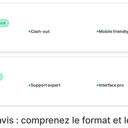
EUX
Cash-out
Mobile friendl
Support expert
Interface pro
vis : comprenez le format et 