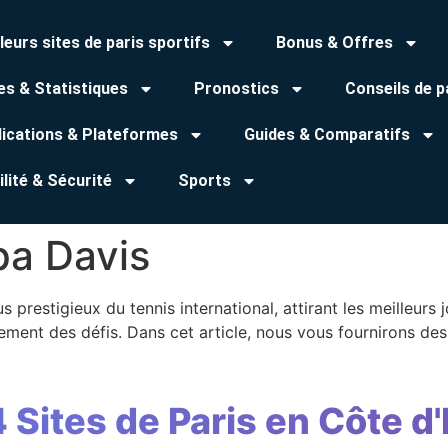
leurs sites de paris sportifs
Bonus & Offres
es & Statistiques
Pronostics
Conseils de p
lications & Plateformes
Guides & Comparatifs
ilité & Sécurité
Sports
pa Davis
 prestigieux du tennis international, attirant les meilleurs 
ement des défis. Dans cet article, nous vous fournirons de
 Sites de Paris en Côte d'