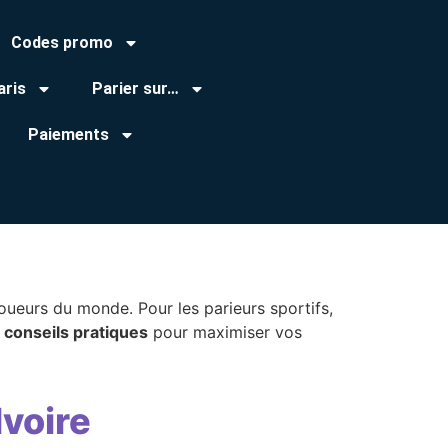
Codes promo
aris
Parier sur…
Paiements
joueurs du monde. Pour les parieurs sportifs,
s
conseils pratiques
pour maximiser vos
Ivoire