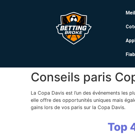
Meil
Cot
App
Fiab
Conseils paris Co
La Copa Davis est l’un des événements les plus
elle offre des opportunités uniques mais égal
gains lors de vos paris sur la Copa Davis.
Top 4