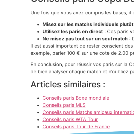
Une fois que vous avez compris les bases, il 
Misez sur les matchs individuels plutôt
Utilisez les paris en direct
: Ces paris v
Ne misez pas tout sur un seul match
: 
Il est aussi important de rester conscient de
exemple, parier 100 € sur une cote de 2.00 pe
En conclusion, pour réussir vos paris sur la C
de bien analyser chaque match et n’oubliez 
Articles similaires :
Conseils paris Boxe mondiale
Conseils paris MLS
Conseils paris Matchs amicaux internat
Conseils paris WTA Tour
Conseils paris Tour de France