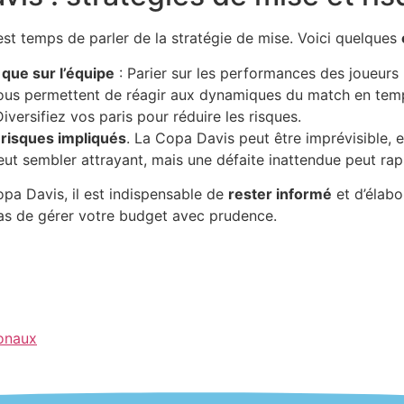
est temps de parler de la stratégie de mise. Voici quelques
 que sur l’équipe
: Parier sur les performances des joueurs 
ous permettent de réagir aux dynamiques du match en temp
Diversifiez vos paris pour réduire les risques.
s
risques impliqués
. La Copa Davis peut être imprévisible, e
ut sembler attrayant, mais une défaite inattendue peut rap
opa Davis, il est indispensable de
rester informé
et d’élabo
pas de gérer votre budget avec prudence.
ionaux