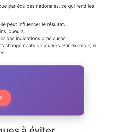
ue par équipes nationales, ce qui rend les
le peut influencer le résultat.
ns joueurs.
er des indications précieuses.
es changements de joueurs. Par exemple, si
es.
S
ques à éviter