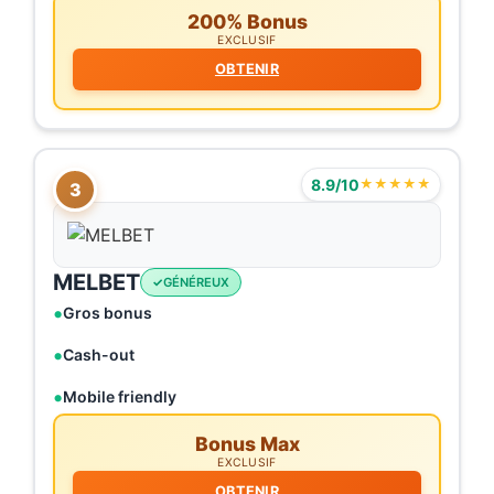
200% Bonus
EXCLUSIF
OBTENIR
8.9/10
★★★★★
3
MELBET
GÉNÉREUX
Gros bonus
Cash-out
Mobile friendly
Bonus Max
EXCLUSIF
OBTENIR