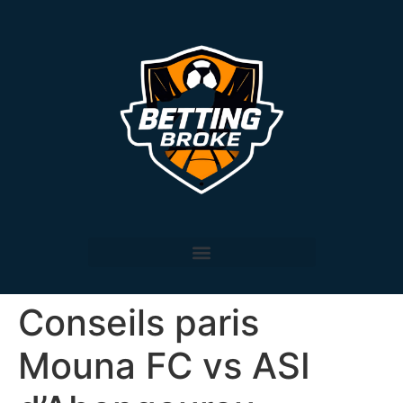
Conseils paris
Mouna FC vs ASI