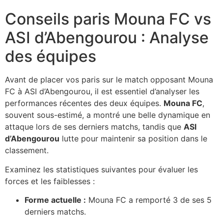
Conseils paris Mouna FC vs
ASI d’Abengourou : Analyse
des équipes
Avant de placer vos paris sur le match opposant Mouna
FC à ASI d’Abengourou, il est essentiel d’analyser les
performances récentes des deux équipes.
Mouna FC
,
souvent sous-estimé, a montré une belle dynamique en
attaque lors de ses derniers matchs, tandis que
ASI
d’Abengourou
lutte pour maintenir sa position dans le
classement.
Examinez les statistiques suivantes pour évaluer les
forces et les faiblesses :
Forme actuelle :
Mouna FC a remporté 3 de ses 5
derniers matchs.