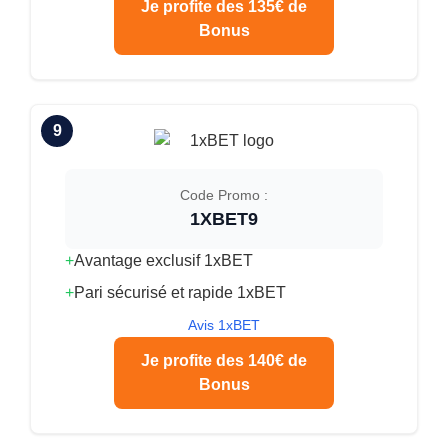
Je profite des 135€ de
Bonus
9
Code Promo :
1XBET9
+
Avantage exclusif 1xBET
+
Pari sécurisé et rapide 1xBET
Avis 1xBET
Je profite des 140€ de
Bonus