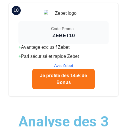
10
Code Promo :
ZEBET10
+
Avantage exclusif Zebet
+
Pari sécurisé et rapide Zebet
Avis Zebet
Je profite des 145€ de
Bonus
Analyse des 3