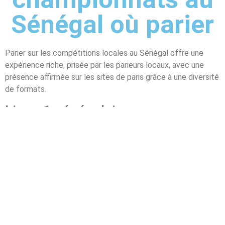
Sénégal où parier
Parier sur les compétitions locales au Sénégal offre une
expérience riche, prisée par les parieurs locaux, avec une
présence affirmée sur les sites de paris grâce à une diversité
de formats.
Ligue 1 sénégalaise
La
Ligue 1 sénégalaise
est l’épicentre du football national,
captivant parieurs et passionnés avec ses confrontations
intenses. Ce championnat attire des paris variés, incluant
scores exacts et rencontres clés. Au fil de la saison, des
équipes s’affrontent dans des
matchs pleins de suspense
,
offrant aux parieurs des opportunités uniques d’explorer les
dynamiques de jeu locales. Sa réputation de livrer des derbys
passionnants en fait un incontournable sur les plateformes