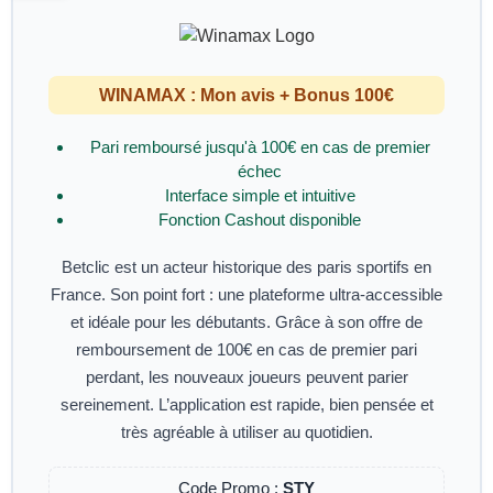
WINAMAX : Mon avis + Bonus 100€
Pari remboursé jusqu'à 100€ en cas de premier
échec
Interface simple et intuitive
Fonction Cashout disponible
Betclic est un acteur historique des paris sportifs en
France. Son point fort : une plateforme ultra-accessible
et idéale pour les débutants. Grâce à son offre de
remboursement de 100€ en cas de premier pari
perdant, les nouveaux joueurs peuvent parier
sereinement. L’application est rapide, bien pensée et
très agréable à utiliser au quotidien.
Code Promo :
STY