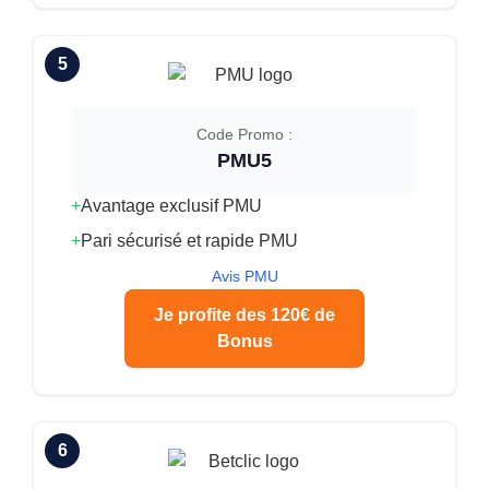
5
Code Promo :
PMU5
+
Avantage exclusif PMU
+
Pari sécurisé et rapide PMU
Avis PMU
Je profite des 120€ de
Bonus
6