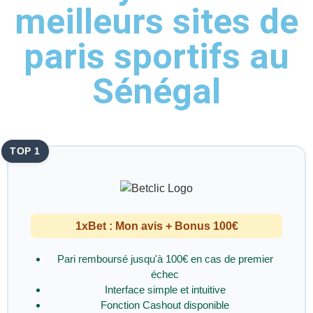
meilleurs sites de
paris sportifs au
Sénégal
TOP 1
1xBet : Mon avis + Bonus 100€
Pari remboursé jusqu'à 100€ en cas de premier
échec
Interface simple et intuitive
Fonction Cashout disponible