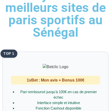
meilleurs sites de
paris sportifs au
Sénégal
TOP 1
1xBet : Mon avis + Bonus 100€
Pari remboursé jusqu'à 100€ en cas de premier
échec
Interface simple et intuitive
Fonction Cashout disponible