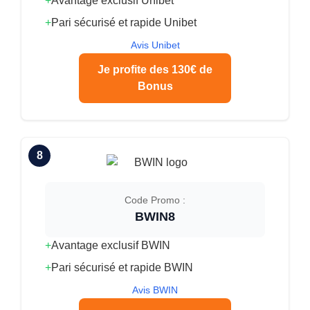
+
Avantage exclusif Unibet
+
Pari sécurisé et rapide Unibet
Avis Unibet
Je profite des 130€ de
Bonus
8
Code Promo :
BWIN8
+
Avantage exclusif BWIN
+
Pari sécurisé et rapide BWIN
Avis BWIN