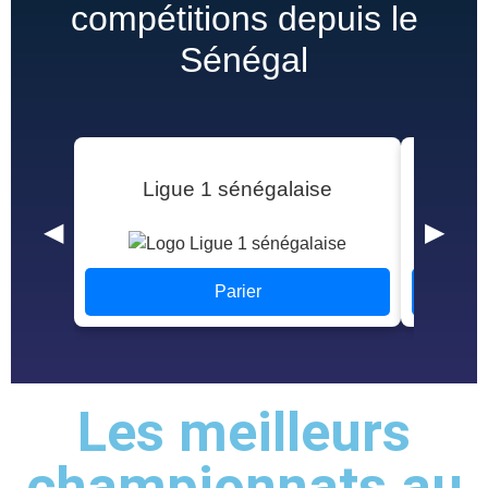
compétitions depuis le
Sénégal
Ligue 1 sénégalaise
◀
▶
Parier
Les meilleurs
championnats au