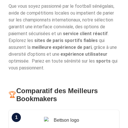
Que vous soyez passionné par le football sénégalais,
avide de compétitions locales ou impatient de parier
sur les championnats internationaux, notre sélection
garantit une interface conviviale, des options de
paiement sécurisées et un
service client réactif
.
Explorez les
sites de paris sportifs fiables
qui
assurent la
meilleure expérience de pari
, grâce à une
diversité d’options et une
expérience utilisateur
optimisée. Pariez en toute sérénité sur les
sports
qui
vous passionnent.
Comparatif des Meilleurs
🏆
Bookmakers
1