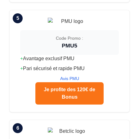
5
Code Promo :
PMU5
+
Avantage exclusif PMU
+
Pari sécurisé et rapide PMU
Avis PMU
Je profite des 120€ de
Bonus
6