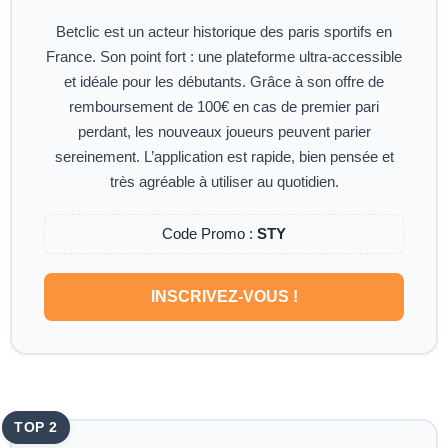
Betclic est un acteur historique des paris sportifs en
France. Son point fort : une plateforme ultra-accessible
et idéale pour les débutants. Grâce à son offre de
remboursement de 100€ en cas de premier pari
perdant, les nouveaux joueurs peuvent parier
sereinement. L’application est rapide, bien pensée et
très agréable à utiliser au quotidien.
Code Promo :
STY
INSCRIVEZ-VOUS !
TOP 2