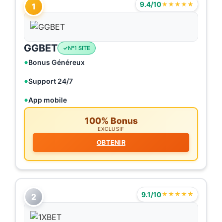
9.4/10
★★★★★
1
GGBET
N°1 SITE
Bonus Généreux
Support 24/7
App mobile
100% Bonus
EXCLUSIF
OBTENIR
9.1/10
★★★★★
2