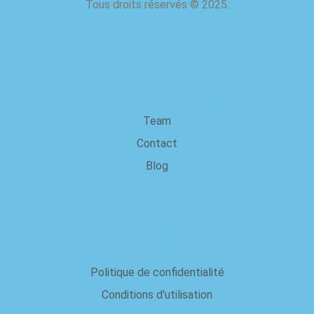
Tous droits réservés
©
2025.
à propos de nous
Team
Contact
Blog
Legal
Politique de confidentialité
Conditions d'utilisation