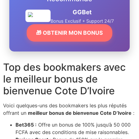
GGBet
Bonus Exclusif + Support 24/7
🎁 OBTENIR MON BONUS
Top des bookmakers avec
le meilleur bonus de
bienvenue Cote D’Ivoire
Voici quelques-uns des bookmakers les plus réputés
offrant un
meilleur bonus de bienvenue Cote D’Ivoire
:
Bet365 :
Offre un bonus de 100% jusqu’à 50 000
FCFA avec des conditions de mise raisonnables.