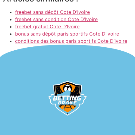
freebet sans dépôt Cote D’Ivoire
freebet sans condition Cote D’Ivoire
freebet gratuit Cote D’Ivoire
bonus sans dépôt paris sportifs Cote D’Ivoire
conditions des bonus paris sportifs Cote D’Ivoire