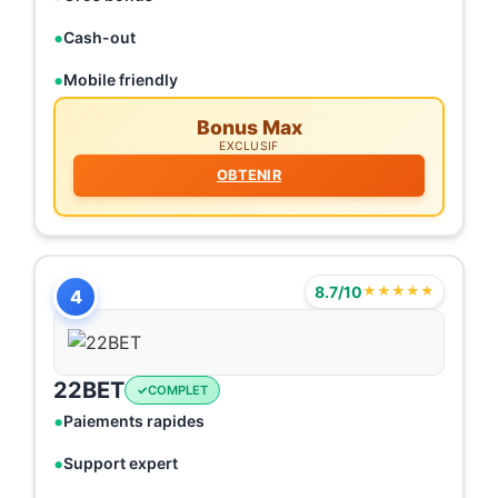
Cash-out
Mobile friendly
Bonus Max
EXCLUSIF
OBTENIR
8.7/10
★★★★★
4
22BET
COMPLET
Paiements rapides
Support expert