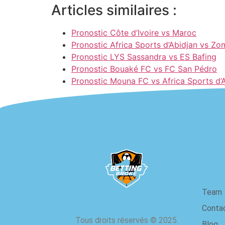
Articles similaires :
Pronostic Côte d’Ivoire vs Maroc
Pronostic Africa Sports d’Abidjan vs Z
Pronostic LYS Sassandra vs ES Bafing
Pronostic Bouaké FC vs FC San Pédro
Pronostic Mouna FC vs Africa Sports d’
à 
Team
Conta
Tous droits réservés
©
2025.
Blog