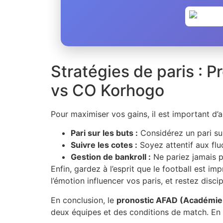
Stratégies de paris : 
vs CO Korhogo
Pour maximiser vos gains, il est important d’
Pari sur les buts :
Considérez un pari sur
Suivre les cotes :
Soyez attentif aux flu
Gestion de bankroll :
Ne pariez jamais pl
Enfin, gardez à l’esprit que le football est i
l’émotion influencer vos paris, et restez disc
En conclusion, le
pronostic AFAD (Académie 
deux équipes et des conditions de match. En 