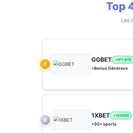
Top 4
Les 
GGBET
N°1 SITE
1
Bonus Généreux
1XBET
LEADER
2
50+ sports