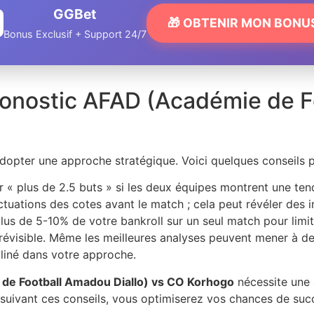
GGBet
🎁 OBTENIR MON BONU
Bonus Exclusif + Support 24/7
Pronostic AFAD (Académie de F
adopter une approche stratégique. Voici quelques conseils p
 « plus de 2.5 buts » si les deux équipes montrent une te
ctuations des cotes avant le match ; cela peut révéler des i
us de 5-10% de votre bankroll sur un seul match pour limite
mprévisible. Même les meilleures analyses peuvent mener à des
ipliné dans votre approche.
de Football Amadou Diallo) vs CO Korhogo
nécessite une 
suivant ces conseils, vous optimiserez vos chances de succ