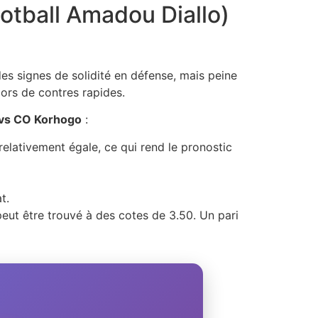
otball Amadou Diallo)
des signes de solidité en défense, mais peine
ors de contres rapides.
 vs CO Korhogo
:
elativement égale, ce qui rend le pronostic
t.
eut être trouvé à des cotes de 3.50. Un pari