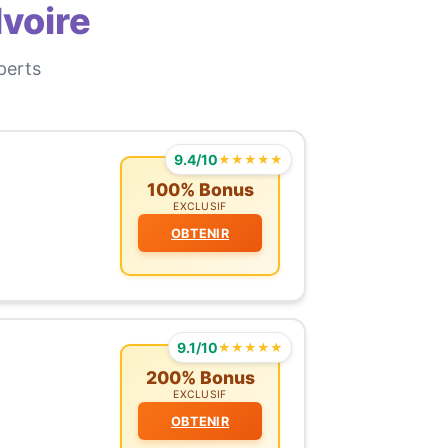
Ivoire
perts
9.4/10
★★★★★
100% Bonus
EXCLUSIF
OBTENIR
9.1/10
★★★★★
200% Bonus
EXCLUSIF
OBTENIR