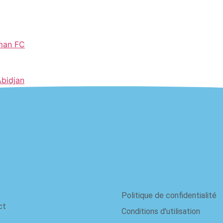
oman FC
Abidjan
propos de nous
Legal
Politique de confidentialité
ct
Conditions d'utilisation