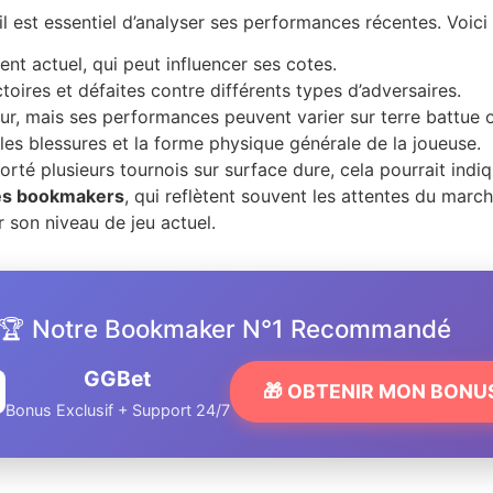
il est essentiel d’analyser ses performances récentes. Voic
nt actuel, qui peut influencer ses cotes.
toires et défaites contre différents types d’adversaires.
ur, mais ses performances peuvent varier sur terre battue 
les blessures et la forme physique générale de la joueuse.
é plusieurs tournois sur surface dure, cela pourrait indiqu
es bookmakers
, qui reflètent souvent les attentes du marc
ar son niveau de jeu actuel.
🏆 Notre Bookmaker N°1 Recommandé
GGBet
🎁 OBTENIR MON BONU
Bonus Exclusif + Support 24/7