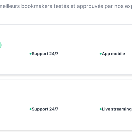
meilleurs bookmakers testés et approuvés par nos ex
Support 24/7
App mobile
Support 24/7
Live streaming