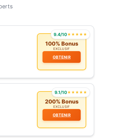
perts
9.4/10
★★★★★
100% Bonus
EXCLUSIF
OBTENIR
9.1/10
★★★★★
200% Bonus
EXCLUSIF
OBTENIR