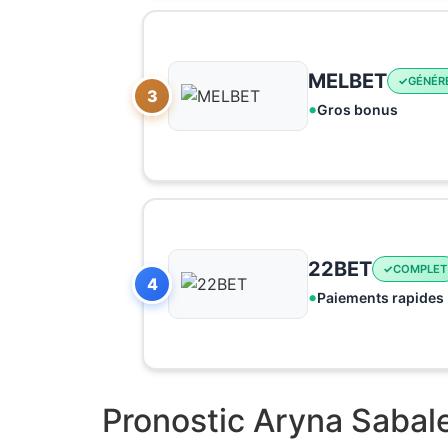
MELBET
GÉNÉR
3
Gros bonus
22BET
COMPLET
4
Paiements rapides
Pronostic Aryna Sabal