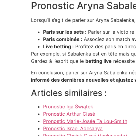
Pronostic Aryna Sabale
Lorsqu’il s’agit de parier sur Aryna Sabalenka,
Paris sur les sets :
Parier sur la victoire
Paris combinés :
Associez son match ave
Live betting :
Profitez des paris en direc
Par exemple, si Sabalenka est en tête mais q
Gardez à l’esprit que le
betting live
nécessite
En conclusion, parier sur Aryna Sabalenka né
informé des dernières nouvelles et ajustez
Articles similaires :
Pronostic Iga Świątek
Pronostic Arthur Cissé
Pronostic Marie-Josée Ta Lou-Smith
Pronostic Israel Adesanya
Pronostic Cheick Cissé (taekwondo)