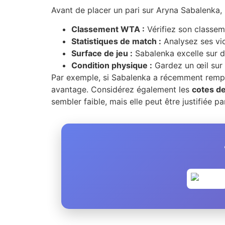
Avant de placer un pari sur Aryna Sabalenka, 
Classement WTA :
Vérifiez son classeme
Statistiques de match :
Analysez ses vic
Surface de jeu :
Sabalenka excelle sur d
Condition physique :
Gardez un œil sur 
Par exemple, si Sabalenka a récemment remport
avantage. Considérez également les
cotes d
sembler faible, mais elle peut être justifiée p