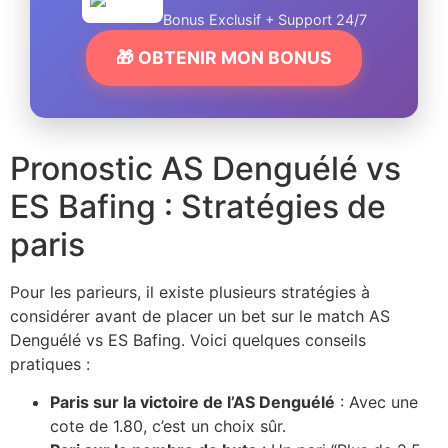
Bonus Exclusif + Support 24/7
🎁 OBTENIR MON BONUS
Pronostic AS Denguélé vs
ES Bafing : Stratégies de
paris
Pour les parieurs, il existe plusieurs stratégies à
considérer avant de placer un bet sur le match AS
Denguélé vs ES Bafing. Voici quelques conseils
pratiques :
Paris sur la victoire de l’AS Denguélé
: Avec une
cote de 1.80, c’est un choix sûr.