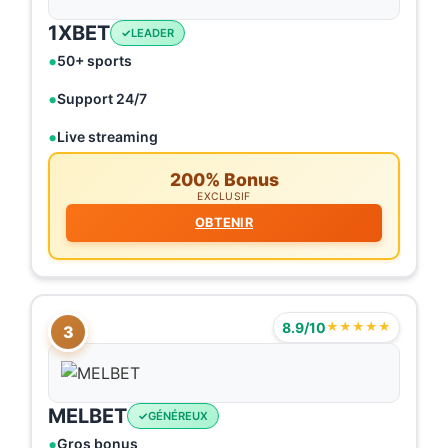
1XBET
LEADER
50+ sports
Support 24/7
Live streaming
200% Bonus
EXCLUSIF
OBTENIR
8.9/10
★★★★★
3
MELBET
GÉNÉREUX
Gros bonus