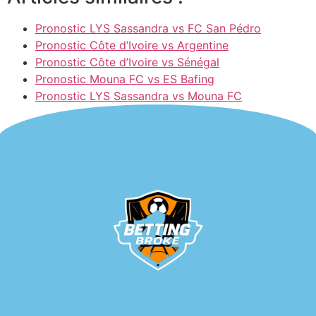
Pronostic LYS Sassandra vs FC San Pédro
Pronostic Côte d’Ivoire vs Argentine
Pronostic Côte d’Ivoire vs Sénégal
Pronostic Mouna FC vs ES Bafing
Pronostic LYS Sassandra vs Mouna FC