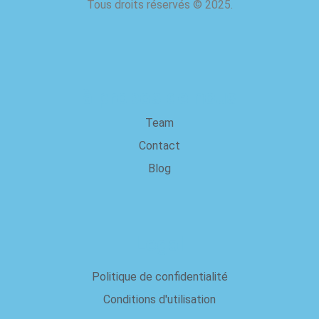
Tous droits réservés
©
2025.
à propos de nous
Team
Contact
Blog
Legal
Politique de confidentialité
Conditions d'utilisation