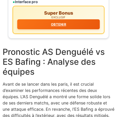
Interface pro
Super Bonus
EXCLUSIF
OBTENIR
Pronostic AS Denguélé vs
ES Bafing : Analyse des
équipes
Avant de se lancer dans les paris, il est crucial
d’examiner les performances récentes des deux
équipes. L’AS Denguélé a montré une forme solide lors
de ses derniers matchs, avec une défense robuste et
une attaque efficace. En revanche, l’ES Bafing a éprouvé
des difficultés à l’extérieur, avec des résultats mitigés.