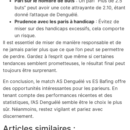
Pari sur le nombre de buts
: Un pari “Plus de 2.5
buts” peut avoir une cote attrayante de 2.10, étant
donné l’attaque de Denguélé.
Prudence avec les paris à handicap
: Évitez de
miser sur des handicaps excessifs, cela comporte
un risque.
Il est essentiel de miser de manière responsable et de
ne jamais parier plus que ce que l’on peut se permettre
de perdre. Gardez à l’esprit que même si certaines
tendances semblent prometteuses, le résultat final peut
toujours être surprenant.
En conclusion, le match AS Denguélé vs ES Bafing offre
des opportunités intéressantes pour les parieurs. En
tenant compte des performances récentes et des
statistiques, l’AS Denguélé semble être le choix le plus
sûr. Néanmoins, restez vigilant et pariez avec
discernement.
Articles similaires :