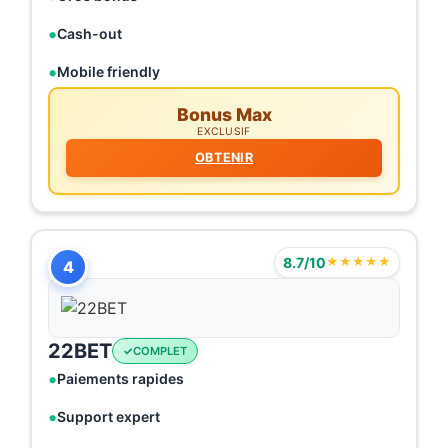
Cash-out
Mobile friendly
Bonus Max
EXCLUSIF
OBTENIR
8.7/10
★★★★★
4
22BET
COMPLET
Paiements rapides
Support expert