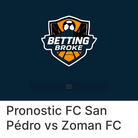
Pronostic FC San
Pédro vs Zoman FC