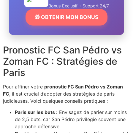
Bonus Exclusif + Support 24/7
🎁 OBTENIR MON BONUS
Pronostic FC San Pédro vs
Zoman FC : Stratégies de
Paris
Pour affiner votre
pronostic FC San Pédro vs Zoman
FC
, il est crucial d’adopter des stratégies de paris
judicieuses. Voici quelques conseils pratiques :
Paris sur les buts :
Envisagez de parier sur moins
de 2,5 buts, car San Pédro privilégie souvent une
approche défensive.