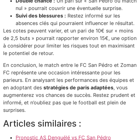
Double chance :
Un pari sur « San Pédro ou match
nul » pourrait couvrir une éventuelle surprise.
Suivi des blessures :
Restez informé sur les
absences clés qui pourraient influencer le résultat.
Les cotes peuvent varier, et un pari de 10€ sur « moins
de 2,5 buts » pourrait rapporter environ 15€, une option
à considérer pour limiter les risques tout en maximisant
le potentiel de retour.
En conclusion, le match entre le FC San Pédro et Zoman
FC représente une occasion intéressante pour les
parieurs. En analysant les performances des équipes et
en adoptant des
stratégies de paris adaptées
, vous
augmenterez vos chances de succès. Restez prudent et
informé, et n’oubliez pas que le football est plein de
surprises.
Articles similaires :
Pronostic AS Denguélé vs FC San Pédro