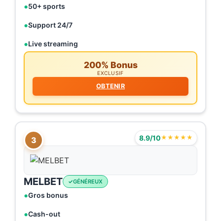
50+ sports
Support 24/7
Live streaming
200% Bonus
EXCLUSIF
OBTENIR
8.9/10
★★★★★
3
MELBET
GÉNÉREUX
Gros bonus
Cash-out