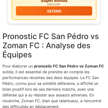
Super Bonus
EXCLUSIF
OBTENIR
Pronostic FC San Pédro vs
Zoman FC : Analyse des
Équipes
Pour élaborer un
pronostic FC San Pédro vs Zoman FC
solide, il est essentiel de prendre en compte les
performances récentes des deux équipes. Le FC San
Pédro, connu pour sa solidité défensive, a affiché un
bilan positif lors de ses derniers matchs, avec une
défense qui a su résister aux assauts adverses. En
revanche, Zoman FC, bien que talentueux, a rencontré
des difficultés en déplacement.