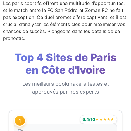
Les paris sportifs offrent une multitude d’opportunités,
et le match entre le FC San Pédro et Zoman FC ne fait
pas exception. Ce duel promet d’être captivant, et il est
crucial d’analyser les éléments clés pour maximiser vos
chances de succès. Plongeons dans les détails de ce
pronostic.
Top 4 Sites de Paris
en Côte d'Ivoire
Les meilleurs bookmakers testés et
approuvés par nos experts
9.4/10
★★★★★
1