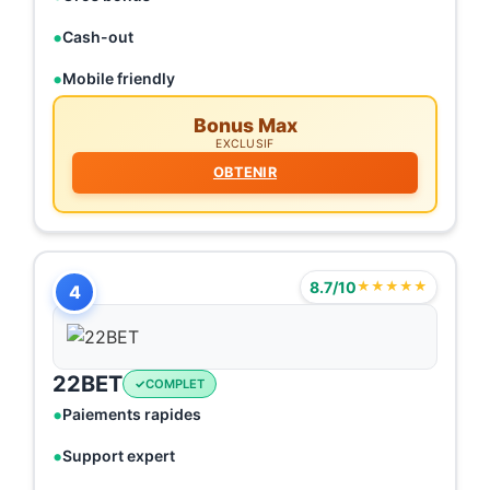
Cash-out
Mobile friendly
Bonus Max
EXCLUSIF
OBTENIR
8.7/10
★★★★★
4
22BET
COMPLET
Paiements rapides
Support expert