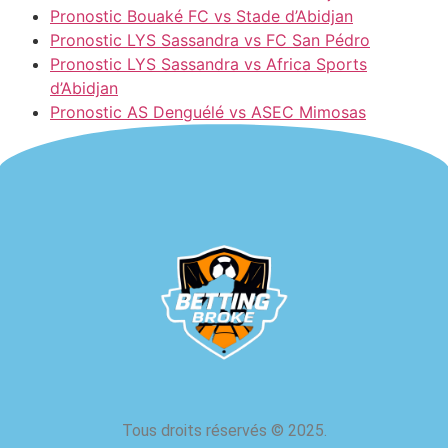
Pronostic Bouaké FC vs Stade d’Abidjan
Pronostic LYS Sassandra vs FC San Pédro
Pronostic LYS Sassandra vs Africa Sports
d’Abidjan
Pronostic AS Denguélé vs ASEC Mimosas
Tous droits réservés
©
2025.