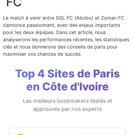
FC
Le match à venir entre SOL FC (Abobo) et Zoman FC
s’annonce passionnant, avec des enjeux importants
pour les deux équipes. Dans cet article, nous
analyserons les performances récentes, les statistiques
clés et nous donnerons des conseils de paris pour
maximiser vos chances de succès.
Top 4 Sites de Paris
en Côte d'Ivoire
Les meilleurs bookmakers testés et
approuvés par nos experts