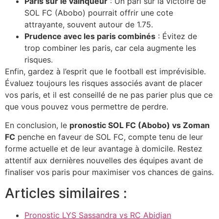
Paris sur le vainqueur
: Un pari sur la victoire de
SOL FC (Abobo) pourrait offrir une cote
attrayante, souvent autour de 1.75.
Prudence avec les paris combinés
: Évitez de
trop combiner les paris, car cela augmente les
risques.
Enfin, gardez à l’esprit que le football est imprévisible.
Évaluez toujours les risques associés avant de placer
vos paris, et il est conseillé de ne pas parier plus que ce
que vous pouvez vous permettre de perdre.
En conclusion, le
pronostic SOL FC (Abobo) vs Zoman
FC
penche en faveur de SOL FC, compte tenu de leur
forme actuelle et de leur avantage à domicile. Restez
attentif aux dernières nouvelles des équipes avant de
finaliser vos paris pour maximiser vos chances de gains.
Articles similaires :
Pronostic LYS Sassandra vs RC Abidjan