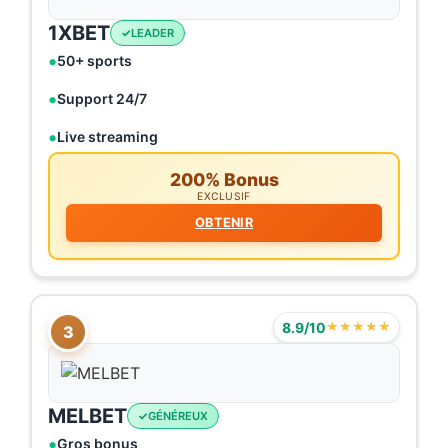
1XBET
LEADER
50+ sports
Support 24/7
Live streaming
200% Bonus
EXCLUSIF
OBTENIR
8.9/10
★★★★★
3
MELBET
GÉNÉREUX
Gros bonus