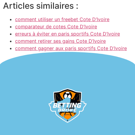
Articles similaires :
comment utiliser un freebet Cote D’Ivoire
comparateur de cotes Cote D’Ivoire
erreurs à éviter en paris sportifs Cote D’Ivoire
comment retirer ses gains Cote D’Ivoire
comment gagner aux paris sportifs Cote D’Ivoire