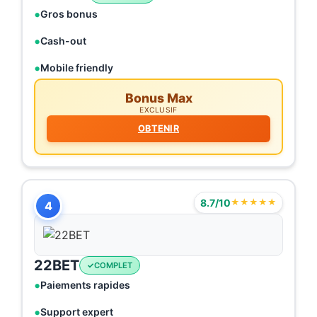
Gros bonus
Cash-out
Mobile friendly
Bonus Max
EXCLUSIF
OBTENIR
8.7/10
★★★★★
4
22BET
COMPLET
Paiements rapides
Support expert