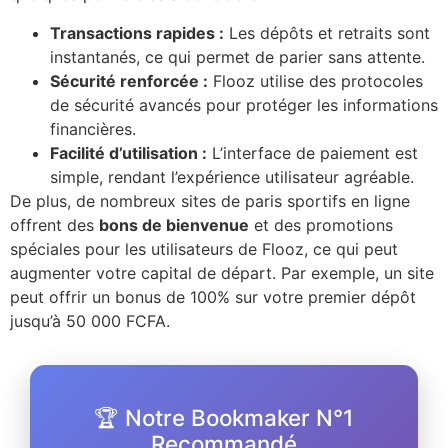
Transactions rapides :
Les dépôts et retraits sont
instantanés, ce qui permet de parier sans attente.
Sécurité renforcée :
Flooz utilise des protocoles
de sécurité avancés pour protéger les informations
financières.
Facilité d’utilisation :
L’interface de paiement est
simple, rendant l’expérience utilisateur agréable.
De plus, de nombreux sites de paris sportifs en ligne
offrent des
bons de bienvenue
et des promotions
spéciales pour les utilisateurs de Flooz, ce qui peut
augmenter votre capital de départ. Par exemple, un site
peut offrir un bonus de 100% sur votre premier dépôt
jusqu’à 50 000 FCFA.
🏆 Notre Bookmaker N°1
Recommandé