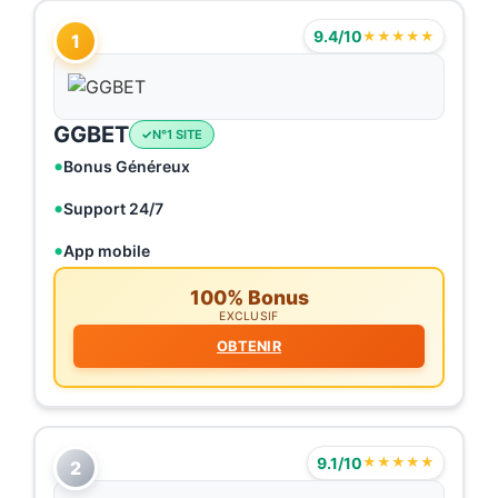
9.4/10
★★★★★
1
GGBET
N°1 SITE
Bonus Généreux
Support 24/7
App mobile
100% Bonus
EXCLUSIF
OBTENIR
9.1/10
★★★★★
2