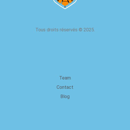
Tous droits réservés
©
2025.
à propos de nous
Team
Contact
Blog
Legal