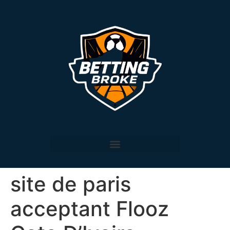
site de paris
acceptant Flooz