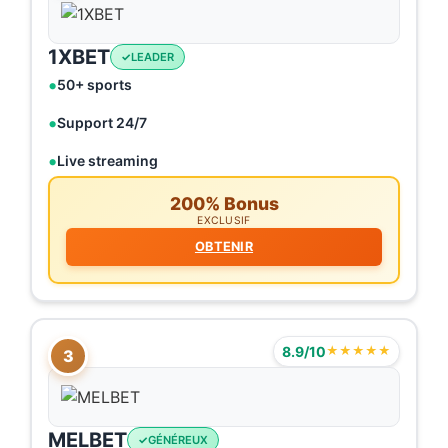
1XBET
LEADER
50+ sports
Support 24/7
Live streaming
200% Bonus
EXCLUSIF
OBTENIR
8.9/10
★★★★★
3
MELBET
GÉNÉREUX