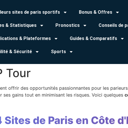
leurs sites de paris sportifs
Bonus & Offres
es & Statistiques
Pronostics
Conseils de p
lications & Plateformes
Guides & Comparatifs
ilité & Sécurité
Sports
P Tour
uvent offrir des opportunités passionnantes pour les parieur
r ses gains tout en minimisant les risques. Voici quelques
c
 Sites de Paris en Côte d'