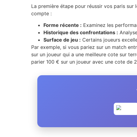
La première étape pour réussir vos paris sur l
compte :
Forme récente :
Examinez les performan
Historique des confrontations :
Analysez
Surface de jeu :
Certains joueurs excelle
Par exemple, si vous pariez sur un match entre
sur un joueur qui a une meilleure cote sur te
parier 100 € sur un joueur avec une cote de 2