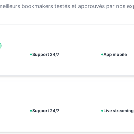
meilleurs bookmakers testés et approuvés par nos ex
Support 24/7
App mobile
Support 24/7
Live streaming