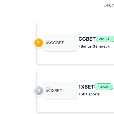
Les 
GGBET
N°1 SITE
1
Bonus Généreux
1XBET
LEADER
2
50+ sports