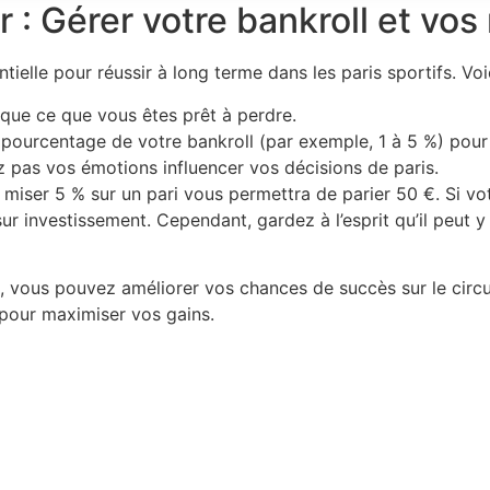
 : Gérer votre bankroll et vos
tielle pour réussir à long terme dans les paris sportifs. Vo
que ce que vous êtes prêt à perdre.
 pourcentage de votre bankroll (par exemple, 1 à 5 %) pour
z pas vos émotions influencer vos décisions de paris.
, miser 5 % sur un pari vous permettra de parier 50 €. Si v
ur investissement. Cependant, gardez à l’esprit qu’il peut 
, vous pouvez améliorer vos chances de succès sur le circui
 pour maximiser vos gains.