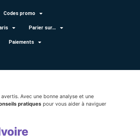
Codes promo
aris
Parier sur…
Paiements
s avertis. Avec une bonne analyse et une
onseils pratiques
pour vous aider à naviguer
Ivoire