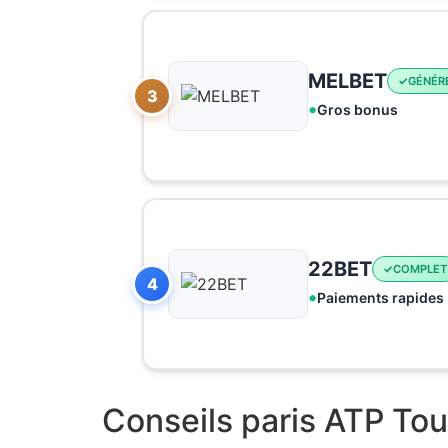
MELBET
GÉNÉR
3
Gros bonus
22BET
COMPLET
4
Paiements rapides
Conseils paris ATP Tou