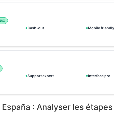
EUX
Cash-out
Mobile friendl
Support expert
Interface pro
a España : Analyser les étapes