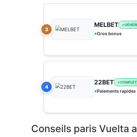
MELBET
GÉNÉR
3
Gros bonus
22BET
COMPLET
4
Paiements rapides
Conseils paris Vuelta 