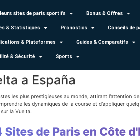
leurs sites de paris sportifs
Bonus & Offres
es & Statistiques
Pronostics
Conseils de p
lications & Plateformes
Guides & Comparatifs
ilité & Sécurité
Sports
elta a España
stes les plus prestigieuses au monde, attirant l’attention d
comprendre les dynamiques de la course et d’appliquer quel
sur la Vuelta.
 Sites de Paris en Côte d'