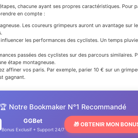
apes, chacune ayant ses propres caractéristiques. Pour pari
prendre en compte :
tagneuse. Les coureurs grimpeurs auront un avantage sur l
.
influencer les performances des cyclistes. Un temps pluvie
mances passées des cyclistes sur des parcours similaires. Pa
 une étape montagneuse.
z affiner vos paris. Par exemple, parier 10 € sur un grimp
st gagnant.
🏆 Notre Bookmaker N°1 Recommandé
GGBet
🎁 OBTENIR MON BONU
Bonus Exclusif + Support 24/7