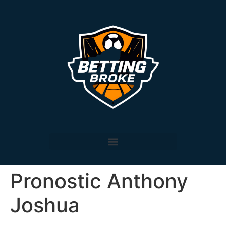
Pronostic Anthony
Joshua