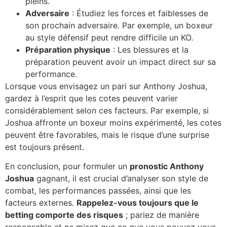
pleins.
Adversaire
: Étudiez les forces et faiblesses de
son prochain adversaire. Par exemple, un boxeur
au style défensif peut rendre difficile un KO.
Préparation physique
: Les blessures et la
préparation peuvent avoir un impact direct sur sa
performance.
Lorsque vous envisagez un pari sur Anthony Joshua,
gardez à l’esprit que les cotes peuvent varier
considérablement selon ces facteurs. Par exemple, si
Joshua affronte un boxeur moins expérimenté, les cotes
peuvent être favorables, mais le risque d’une surprise
est toujours présent.
En conclusion, pour formuler un
pronostic Anthony
Joshua
gagnant, il est crucial d’analyser son style de
combat, les performances passées, ainsi que les
facteurs externes.
Rappelez-vous toujours que le
betting comporte des risques
; pariez de manière