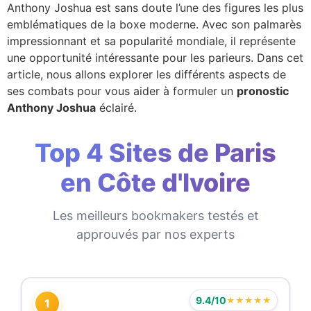
Anthony Joshua est sans doute l’une des figures les plus
emblématiques de la boxe moderne. Avec son palmarès
impressionnant et sa popularité mondiale, il représente
une opportunité intéressante pour les parieurs. Dans cet
article, nous allons explorer les différents aspects de
ses combats pour vous aider à formuler un
pronostic
Anthony Joshua
éclairé.
Top 4 Sites de Paris
en Côte d'Ivoire
Les meilleurs bookmakers testés et
approuvés par nos experts
9.4/10
★★★★★
1