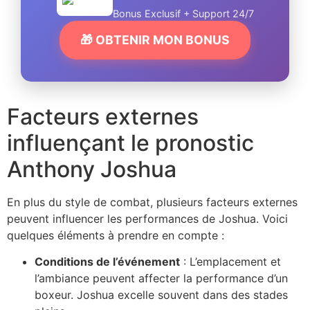
Bonus Exclusif + Support 24/7
🎁 OBTENIR MON BONUS
Facteurs externes
influençant le pronostic
Anthony Joshua
En plus du style de combat, plusieurs facteurs externes
peuvent influencer les performances de Joshua. Voici
quelques éléments à prendre en compte :
Conditions de l’événement
: L’emplacement et
l’ambiance peuvent affecter la performance d’un
boxeur. Joshua excelle souvent dans des stades